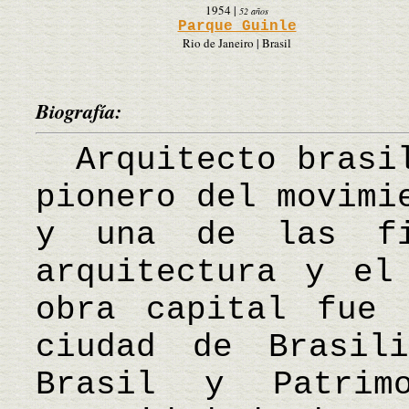
1954
|
52 años
Parque Guinle
Rio de Janeiro | Brasil
Biografía:
Arquitecto brasil
pionero del movimi
y una de las fi
arquitectura y el
obra capital fue 
ciudad de Brasil
Brasil y Patrim