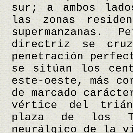
sur; a ambos lado
las zonas residen
supermanzanas. P
directriz se cru
penetración perfec
se sitúan los cen
este-oeste, más co
de marcado carácte
vértice del triá
plaza de los T
neurálgico de la v