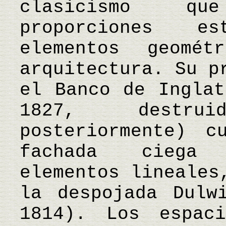
clasicismo qu
proporciones e
elementos geomé
arquitectura. Su p
el Banco de Inglat
1827, destru
posteriormente) c
fachada ciega 
elementos lineales
la despojada Dulw
1814). Los espac