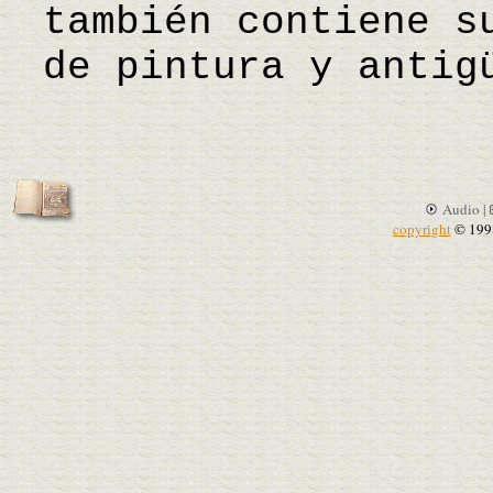
también contiene s
de pintura y antig
Audio |
copyright
© 199