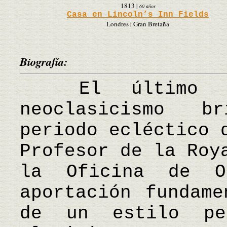
1813
|
60 años
Casa en Lincoln’s Inn Fields
Londres | Gran Bretaña
Biografía:
El último gra
neoclasicismo b
periodo ecléctico 
Profesor de la Roy
la Oficina de O
aportación fundame
de un estilo pe