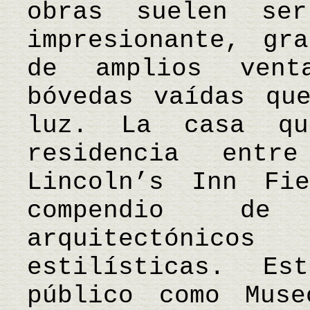
obras suelen se
impresionante, gr
de amplios vent
bóvedas vaídas qu
luz. La casa qu
residencia ent
Lincoln’s Inn Fi
compendio de 
arquitectónic
estilísticas. E
público como Mus