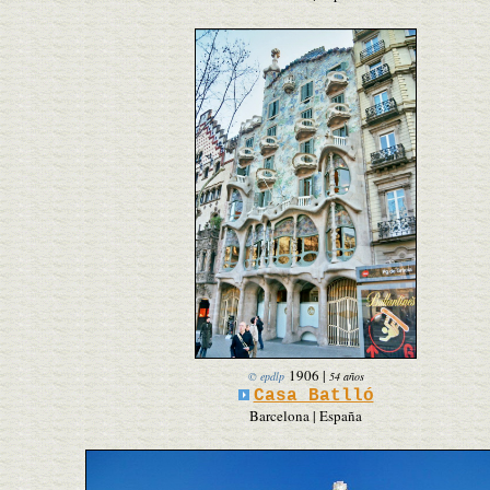
1906
|
© epdlp
54 años
Casa Batlló
Barcelona | España