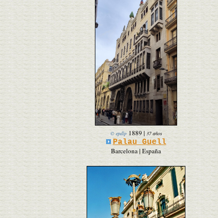
1889
|
© epdlp
37 años
Palau Guell
Barcelona | España