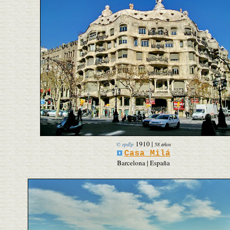
1910
|
© epdlp
58 años
Casa Milá
Barcelona | España