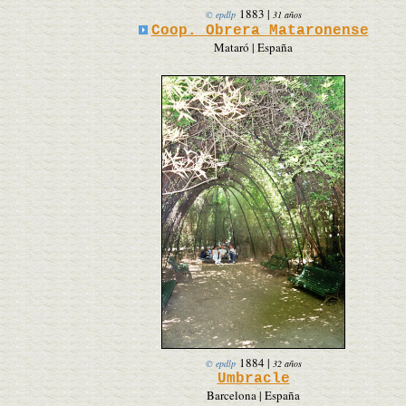
1883
|
© epdlp
31 años
Coop. Obrera Mataronense
Mataró | España
1884
|
© epdlp
32 años
Umbracle
Barcelona | España