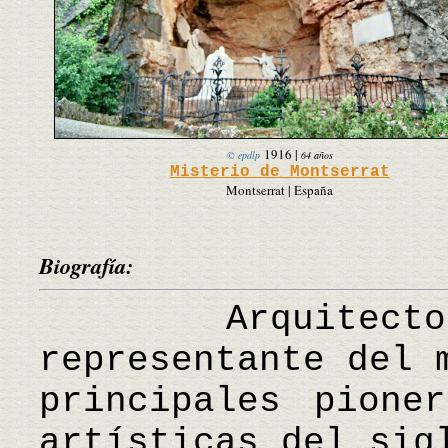
1916
|
© epdlp
64 años
Misterio de Montserrat
Montserrat | España
Biografía:
Arquitecto 
representante del 
principales pione
artísticas del sig