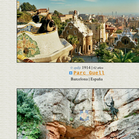
1914
|
© epdlp
62 años
Parc Guell
Barcelona | España