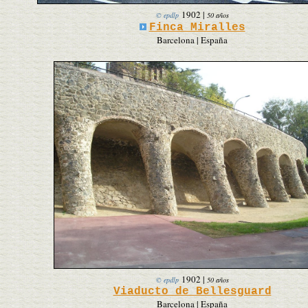
1902
|
© epdlp
50 años
Finca Miralles
Barcelona | España
1902
|
© epdlp
50 años
Viaducto de Bellesguard
Barcelona | España