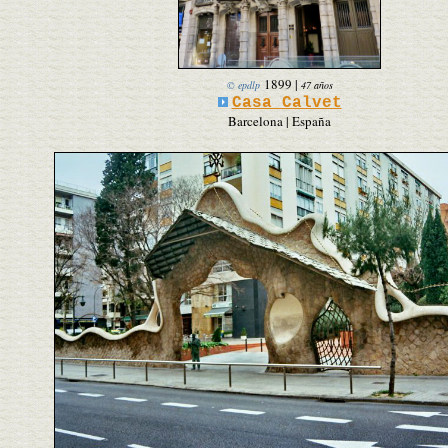
1899
|
© epdlp
47 años
Casa Calvet
Barcelona | España