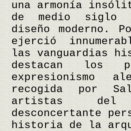
una armonía insóli
de medio siglo 
diseño moderno. P
ejerció innumerab
las vanguardias hi
destacan los p
expresionismo a
recogida por Sa
artistas del
desconcertante per
historia de la arq