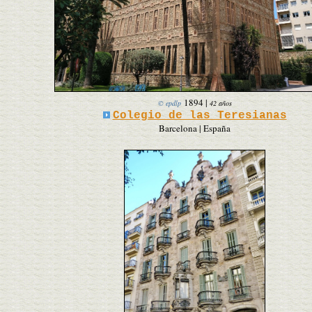
1894
|
© epdlp
42 años
Colegio de las Teresianas
Barcelona | España