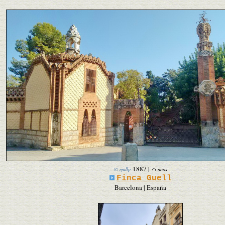
1887
|
© epdlp
35 años
Finca Guell
Barcelona | España