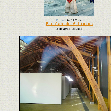
1878
|
© epdlp
26 años
Farolas de 6 brazos
Barcelona | España