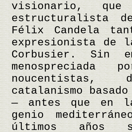
visionario, qu
estructuralista 
Félix Candela tan
expresionista de l
Corbusier. Sin 
menospreciada p
noucentistas,
catalanismo basado
— antes que en l
genio mediterrán
últimos años 