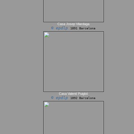
Casa Josep Vilardaga
© epdlp
1891 Barcelona
Casa Valentí Puigbó
© epdlp
1892 Barcelona