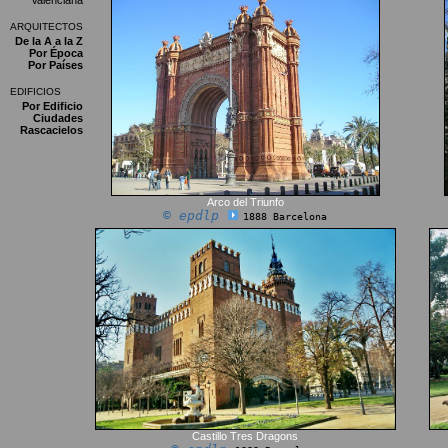
Valenciana
ARQUITECTOS
De la A a la Z
Por Época
Por Países
EDIFICIOS
Por Edificio
Ciudades
Rascacielos
Arco del Triunfo
© epdlp
1888 Barcelona
Castillo Tres Dragons