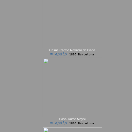
Casas Carme Navarro de Biada
© epdlp
1895 Barcelona
Casa Jaime Moysi
© epdlp
1895 Barcelona