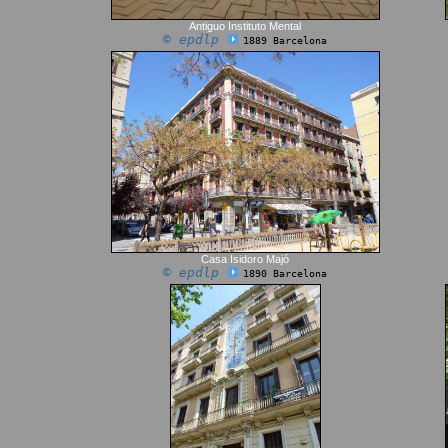
Antiguo Instituto Mental
© epdlp
1889 Barcelona
Casa Isidoro Majó
© epdlp
1890 Barcelona