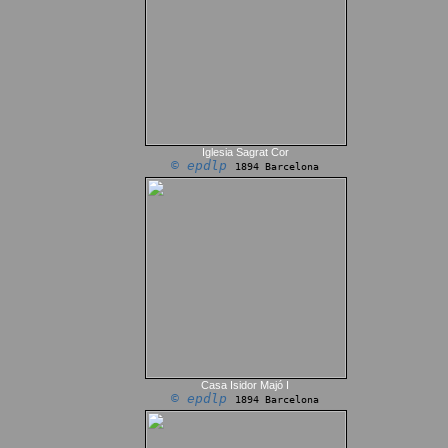
Iglesia Sagrat Cor
© epdlp
1894 Barcelona
Casa Isidor Majó I
© epdlp
1894 Barcelona