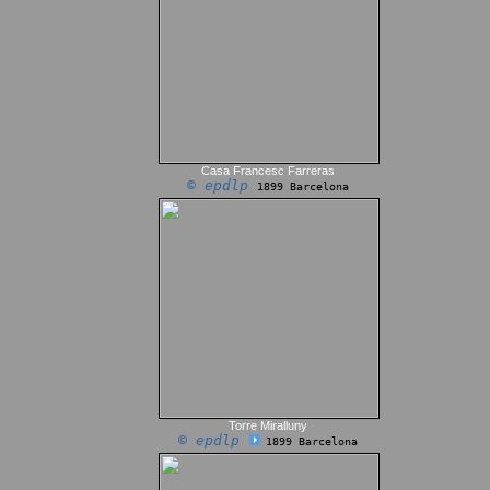
Casa Francesc Farreras
© epdlp
1899 Barcelona
Torre Miralluny
© epdlp
1899 Barcelona