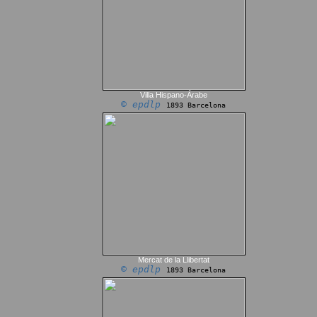
Villa Hispano-Árabe
© epdlp
1893 Barcelona
Mercat de la Llibertat
© epdlp
1893 Barcelona