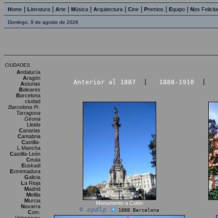
|
|
|
|
|
|
|
|
H
ome
L
iteratura
A
rte
M
úsica
A
rquitectura
C
ine
P
remios
E
quipo
N
os Felicit
Domingo, 9 de agosto de 2026
CIUDADES
A
ndalucía
A
ragón
Anterior al 1887
|
1888-1910
|
A
sturias
B
aleares
B
arcelona
ciudad
Barcelona Pr.
Tarragona
Girona
Lleida
C
anarias
C
antabria
C
astilla-
L.Mancha
C
astilla-León
C
euta
E
uskadi
E
xtremadura
G
alicia
L
a Rioja
M
adrid
M
elilla
M
urcia
Monumento a Colón
N
avarra
© epdlp
1888 Barcelona
C
om.