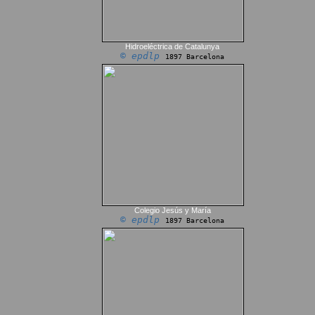
Hidroeléctrica de Catalunya
© epdlp
1897 Barcelona
Colegio Jesús y María
© epdlp
1897 Barcelona