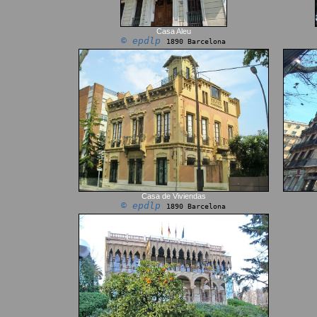
Casa Aleu
© epdlp
1890 Barcelona
Casa de Viviendas
© epdlp
1890 Barcelona