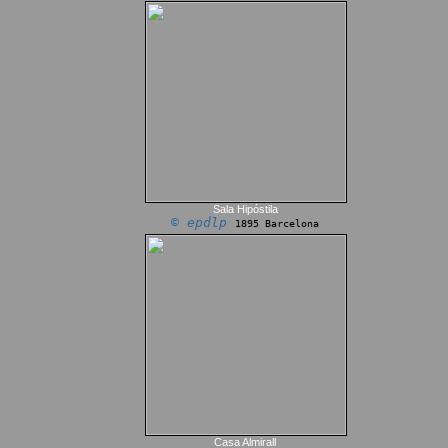
Sala Hipóstila
© epdlp
1895 Barcelona
Casa Almirall