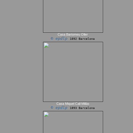
Casa Bartomeu Oller
© epdlp
1892 Barcelona
Casa Miquel Call Millás
© epdlp
1893 Barcelona