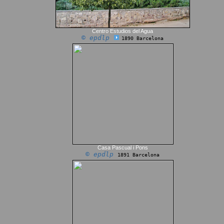
Centro Estudios del Agua
© epdlp
1890 Barcelona
Casa Pascual i Pons
© epdlp
1891 Barcelona