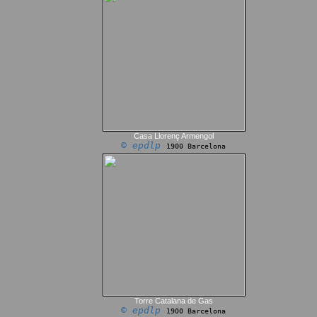
Casa Llorenç Armengol
© epdlp
1900 Barcelona
Torre Catalana de Gas
© epdlp
1900 Barcelona