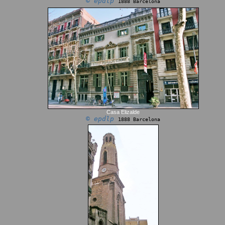
© epdlp
1888 Barcelona
Casa Elizalde
© epdlp
1888 Barcelona