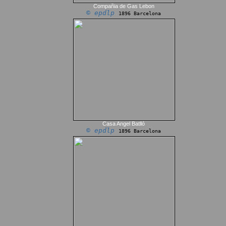
Compañia de Gas Lebon
© epdlp
1896 Barcelona
Casa Angel Batlló
© epdlp
1896 Barcelona