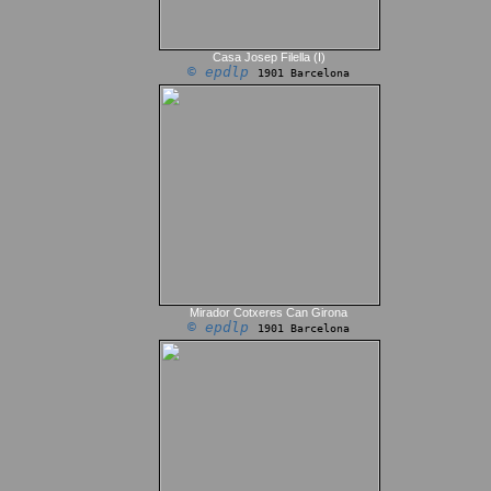
Casa Josep Filella (I)
© epdlp
1901 Barcelona
Mirador Cotxeres Can Girona
© epdlp
1901 Barcelona