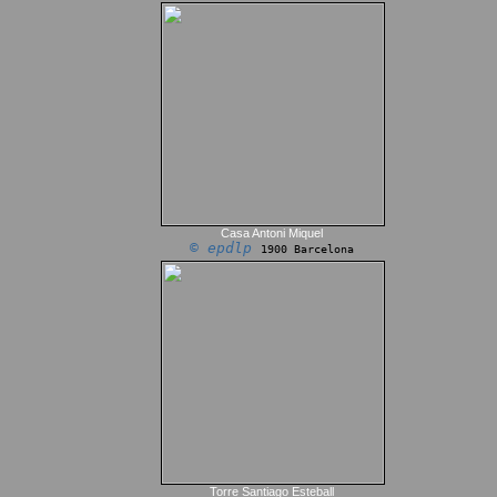
Casa Antoni Miquel
© epdlp
1900 Barcelona
Torre Santiago Esteball