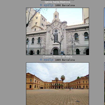
Iglesia Santa Madrona
© epdlp
1888 Barcelona
Convent Serves de María
© epdlp
1889 Barcelona