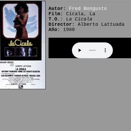
Autor:
Fred Bongusto
Film:
Cicala, La
T.O.:
La Cicala
Director:
Alberto Lattuada
Año:
1980