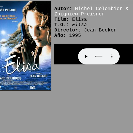
Autor:
Michel Colombier &
Zbigniew Preisner
Film:
Elisa
T.O.:
Elisa
Director:
Jean Becker
Año:
1995