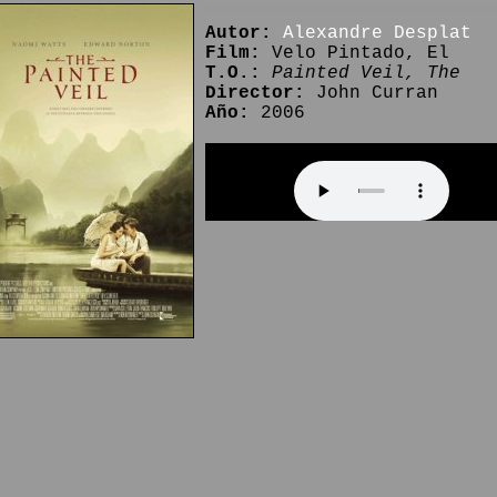
Autor:
Alexandre Desplat
Film:
Velo Pintado, El
T.O.:
Painted Veil, The
Director:
John Curran
Año:
2006