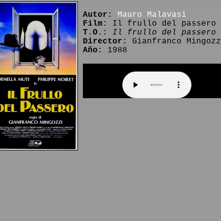
Autor:
Mauro Malavasi
Film:
Il frullo del passero
T.O.:
Il frullo del passero
Director:
Gianfranco Mingozz
Año:
1988