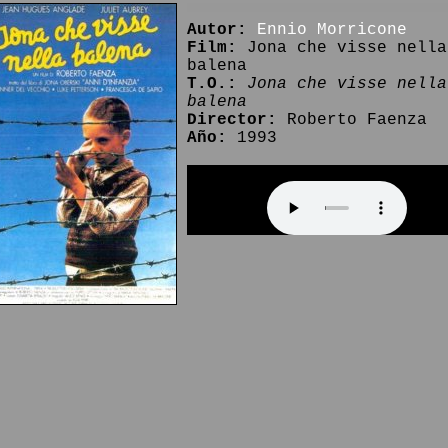
Autor:
Ennio Morricone
Film:
Jona che visse nella
balena
T.O.:
Jona che visse nella
balena
Director:
Roberto Faenza
Año:
1993