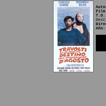
Auto
Film
T.O.
Dest
Dire
Año: