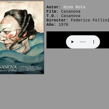
Autor:
Nino Rota
Film:
Casanova
T.O.:
Casanova
Director:
Federico Fellin
Año:
1976