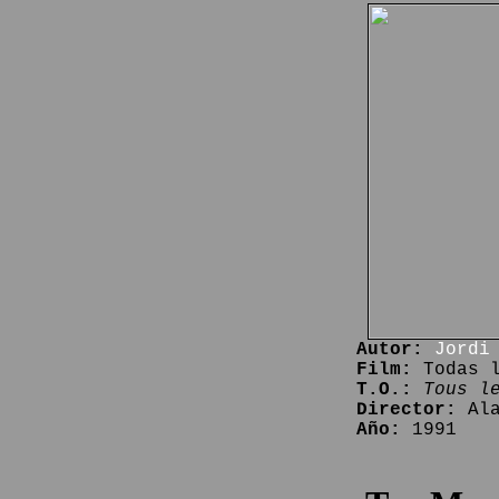
Autor:
Jordi
Film:
Todas l
T.O.:
Tous l
Director:
Ala
Año:
1991