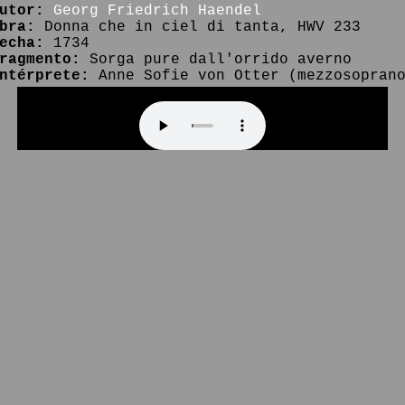
utor:
Georg Friedrich Haendel
bra:
Donna che in ciel di tanta, HWV 233
echa:
1734
ragmento:
Sorga pure dall'orrido averno
ntérprete:
Anne Sofie von Otter (mezzosopran