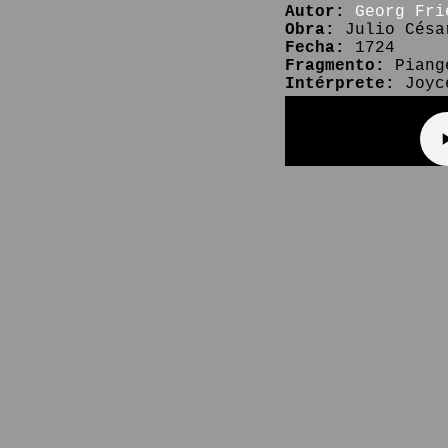
Autor:
Georg Fri
Obra:
Julio Césa
Fecha:
1724
Fragmento:
Piange
Intérprete:
Joyce