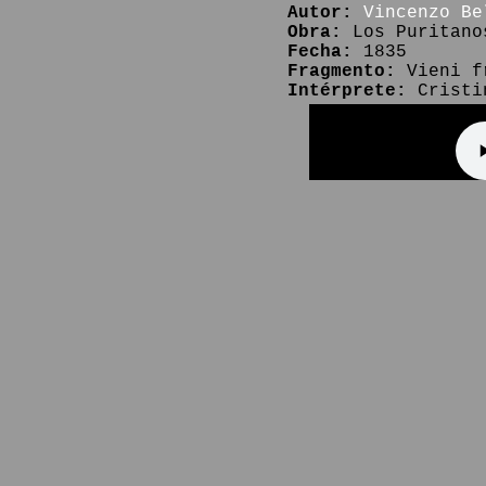
Autor:
Vincenzo Be
Obra:
Los Puritano
Fecha:
1835
Fragmento:
Vieni f
Intérprete:
Cristin