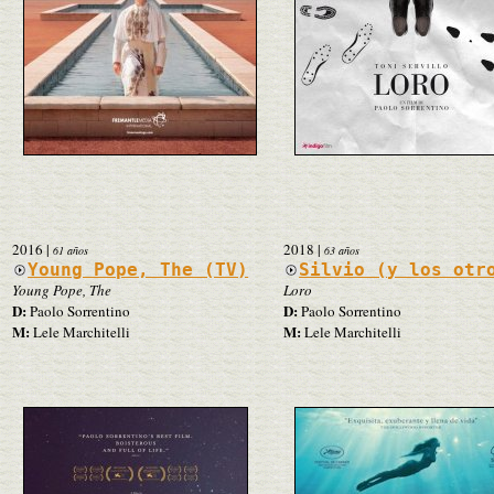
2016
|
2018
|
61 años
63 años
Young Pope, The (TV)
Silvio (y los otr
Young Pope, The
Loro
D:
D:
Paolo Sorrentino
Paolo Sorrentino
M:
M:
Lele Marchitelli
Lele Marchitelli