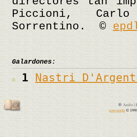
directores tan imp
Piccioni, Carl
Sorrentino. ©
epd
Galardones:
1
Nastri D'Argent
Audio |
copyright
© 199