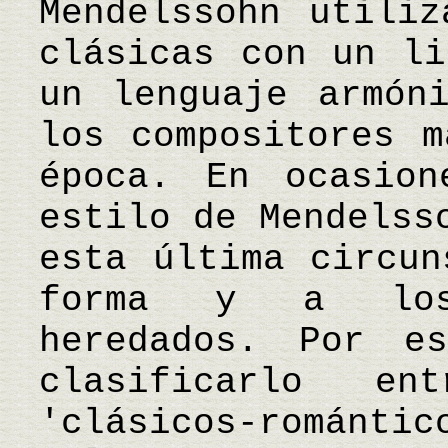
Mendelssohn utiliz
clásicas con un li
un lenguaje armón
los compositores m
época. En ocasion
estilo de Mendelss
esta última circun
forma y a los 
heredados. Por e
clasificarlo e
'clásicos-románt