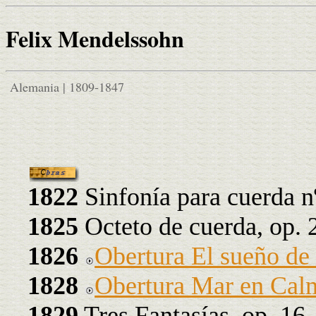
Felix Mendelssohn
Alemania | 1809-1847
1822
Sinfonía para cuerda n
1825
Octeto de cuerda, op. 
1826
Obertura El sueño de
1828
Obertura Mar en Calm
1829
Tres Fantasías, op. 16