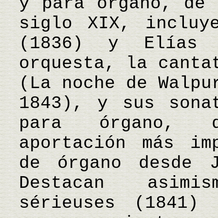
y para órgano, de 
siglo XIX, incluy
(1836) y Elías
orquesta, la canta
(La noche de Walpu
1843), y sus sona
para órgano, q
aportación más im
de órgano desde J
Destacan asimi
sérieuses (1841) 