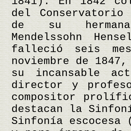
1841). En 1842 co
del Conservatorio
de su hermana
Mendelssohn Hens
falleció seis me
noviembre de 1847,
su incansable act
director y profes
compositor prolífi
destacan la Sinfon
Sinfonía escocesa 