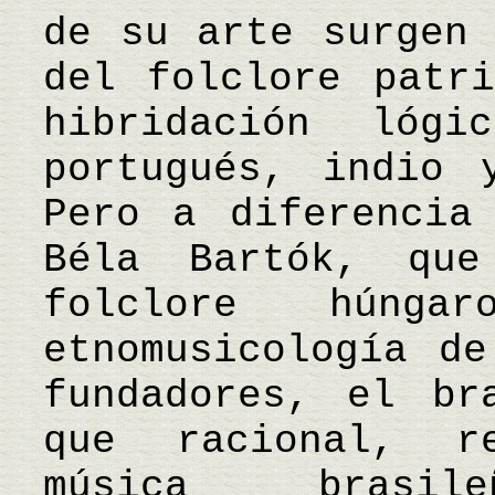
de su arte surgen 
del folclore patr
hibridación lóg
portugués, indio 
Pero a diferencia
Béla Bartók, que
folclore húng
etnomusicología d
fundadores, el br
que racional, r
música brasi