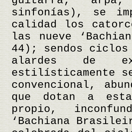
guitarra; arpa
sinfonías), se im
calidad los catorc
las nueve ‘Bachian
44); sendos ciclos
alardes de ex
estilísticamente s
convencional, abun
que dotan a est
propio, inconfun
‘Bachiana Brasilei