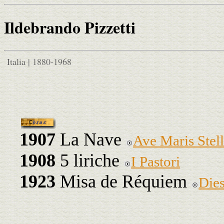
Ildebrando Pizzetti
Italia | 1880-1968
1907
La Nave
Ave Maris Stel
1908
5 liriche
I Pastori
1923
Misa de Réquiem
Dies