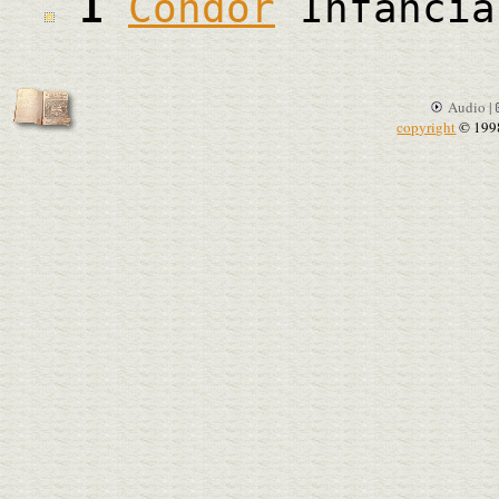
1
Cóndor
Infancia
Audio |
copyright
© 199