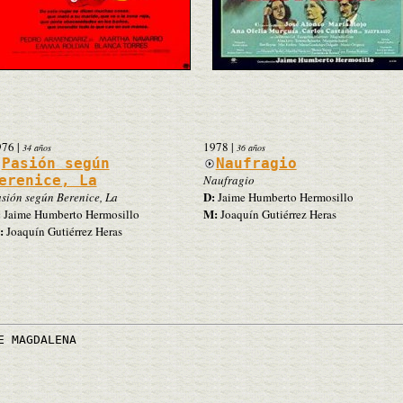
976
|
1978
|
34 años
36 años
Pasión según
Naufragio
erenice, La
Naufragio
D:
sión según Berenice, La
Jaime Humberto Hermosillo
:
M:
Jaime Humberto Hermosillo
Joaquín Gutiérrez Heras
:
Joaquín Gutiérrez Heras
E MAGDALENA