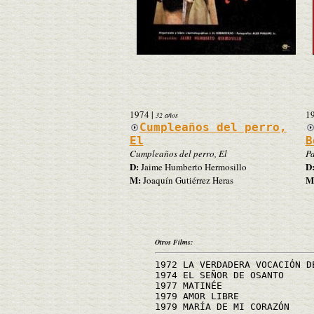
1974
|
1
32 años
Cumpleaños del perro,
El
B
Cumpleaños del perro, El
Pa
D:
D
Jaime Humberto Hermosillo
M:
M
Joaquín Gutiérrez Heras
Otros Films:
1972 LA VERDADERA VOCACIÓN D
1974 EL SEÑOR DE OSANTO
1977 MATINÉE
1979 AMOR LIBRE
1979 MARÍA DE MI CORAZÓN