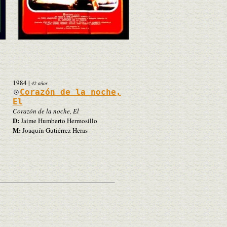
1984
|
42 años
Corazón de la noche,
El
Corazón de la noche, El
D:
Jaime Humberto Hermosillo
M:
Joaquín Gutiérrez Heras