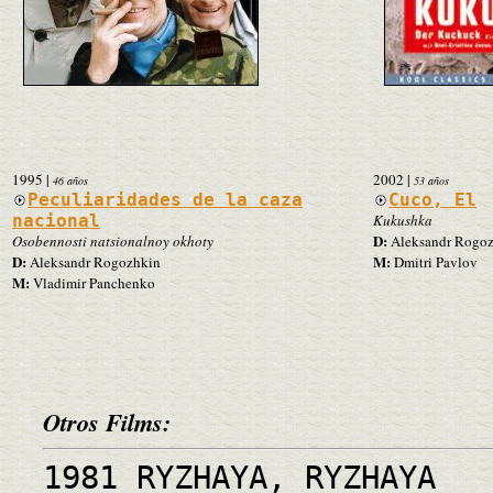
1995
|
2002
|
46 años
53 años
Peculiaridades de la caza
Cuco, El
nacional
Kukushka
D:
Osobennosti natsionalnoy okhoty
Aleksandr Rogo
D:
M:
Aleksandr Rogozhkin
Dmitri Pavlov
M:
Vladimir Panchenko
Otros Films:
1981 RYZHAYA, RYZHAYA