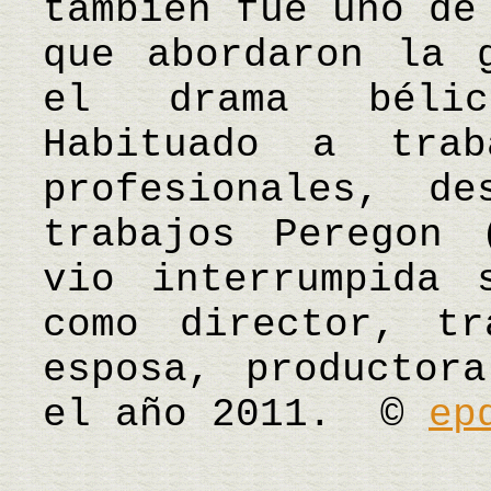
también fue uno de
que abordaron la 
el drama bélic
Habituado a tra
profesionales, d
trabajos Peregon 
vio interrumpida 
como director, t
esposa, productor
el año 2011. ©
ep