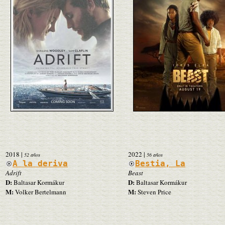
2018
|
2022
|
52 años
56 años
A la deriva
Bestia, La
Adrift
Beast
D:
D:
Baltasar Kormákur
Baltasar Kormákur
M:
M:
Volker Bertelmann
Steven Price