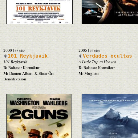
2000
|
2005
|
34 años
39 años
101 Reykjavík
Verdades ocultas
101 Reykjavík
A Little Trip to Heaven
D:
D:
Baltasar Kormákur
Baltasar Kormákur
M:
M:
Damon Albarn & Einar Örn
Mugison
Benediktsson