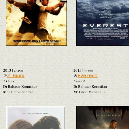
2013
|
2015
|
47 años
49 años
2 Guns
Everest
2 Guns
Everest
D:
D:
Baltasar Kormákur
Baltasar Kormákur
M:
M:
Clinton Shorter
Dario Marianelli