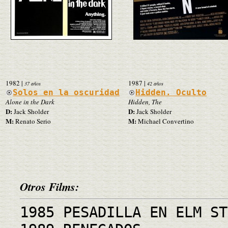
1982
|
1987
|
37 años
42 años
Solos en la oscuridad
Hidden. Oculto
Alone in the Dark
Hidden, The
D:
D:
Jack Sholder
Jack Sholder
M:
M:
Renato Serio
Michael Convertino
Otros Films:
1985 PESADILLA EN ELM ST