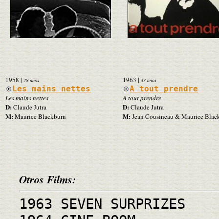
1958
|
1963
|
28 años
33 años
Les mains nettes
A tout prendre
Les mains nettes
A tout prendre
D:
D:
Claude Jutra
Claude Jutra
M:
M:
Maurice Blackburn
Jean Cousineau & Maurice Blac
Otros Films:
1963 SEVEN SURPRIZES