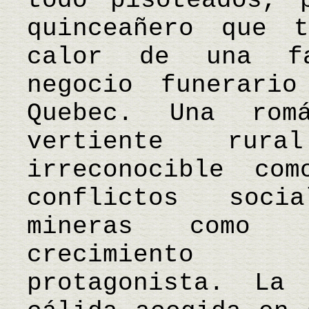
todo pisoteados, 
quinceañero que 
calor de una fa
negocio funerari
Quebec. Una rom
vertiente ru
irreconocible co
conflictos soci
mineras como 
crecimiento 
protagonista. La