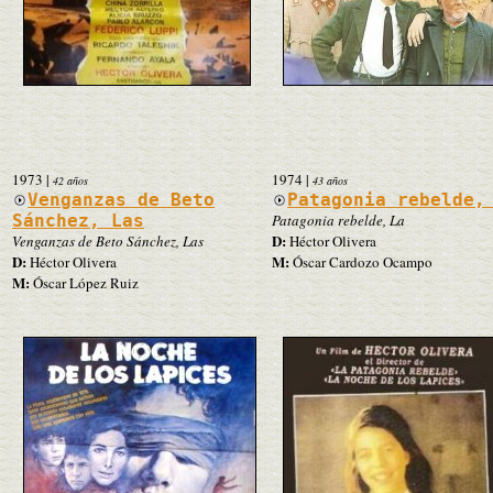
1973
|
1974
|
42 años
43 años
Venganzas de Beto
Patagonia rebelde,
Sánchez, Las
Patagonia rebelde, La
D:
Venganzas de Beto Sánchez, Las
Héctor Olivera
D:
M:
Héctor Olivera
Óscar Cardozo Ocampo
M:
Óscar López Ruiz