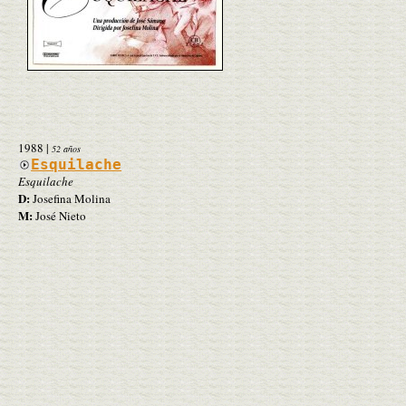
1988
|
52 años
Esquilache
Esquilache
D:
Josefina Molina
M:
José Nieto