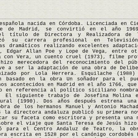
añola nacida en Córdoba. Licenciada en Cie
nse de Madrid, se convirtió en el año 196
el título de Directora y Realizadora de 
enzó su carrera profesional en Televisió
as dramáticos realizando excelentes adaptac
s, Edgar Allan Poe y Lope de Vega, entre ot
a con Vera, un cuento cruel (1973), filme pro
hizo merecedora del reconocimiento del púb
ve a ser la adaptación de una obra de Delib
nizado por Lola Herrera. Esquilache (1988
n basado en la obra Un soñador para el pu
hos acontecidos en Madrid en el año 1766, que
o en referencia al político siciliano nombr
. El siguiente trabajo de Josefina Molina 
ural (1990). Dos años después estrena una
obra de los hermanos Manuel y Antonio Macha
4 la directora andaluza publicó su primera no
car su faceta como escritora y presenta una 
sobre el viaje que Santa Teresa de Jesús hizo
ó para el Centro Andaluz de Teatro, la ob
bra escrita en 1528 por el canónigo cordobés 