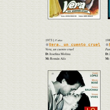
1973
|
19
37 años
Vera, un cuento cruel
Vera, un cuento cruel
Fun
D:
D:
Josefina Molina
J
M:
M:
Román Alís