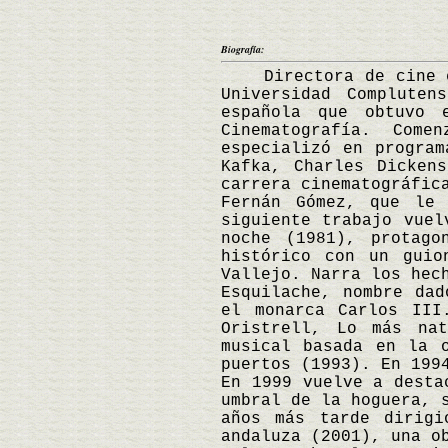
Biografía:
Directora de cine esp
Universidad Complute
española que obtuvo 
Cinematografía. Com
especializó en program
Kafka, Charles Dicken
carrera cinematográfic
Fernán Gómez, que le 
siguiente trabajo vuel
noche (1981), protago
histórico con un guio
Vallejo. Narra los hec
Esquilache, nombre dad
el monarca Carlos III
Oristrell, Lo más nat
musical basada en la 
puertos (1993). En 199
En 1999 vuelve a desta
umbral de la hoguera, 
años más tarde dirigi
andaluza (2001), una o