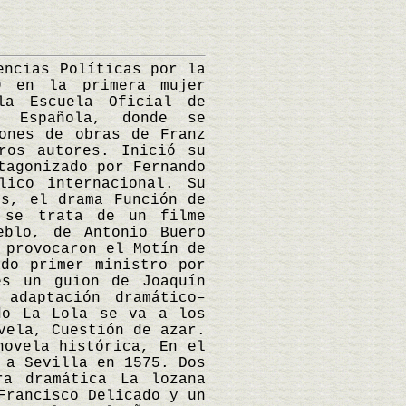
ncias Políticas por la
9 en la primera mujer
la Escuela Oficial de
n Española, donde se
iones de obras de Franz
ros autores. Inició su
tagonizado por Fernando
lico internacional. Su
es, el drama Función de
) se trata de un filme
eblo, de Antonio Buero
 provocaron el Motín de
ado primer ministro por
es un guion de Joaquín
 adaptación dramático–
do La Lola se va a los
vela, Cuestión de azar.
novela histórica, En el
 a Sevilla en 1575. Dos
ra dramática La lozana
Francisco Delicado y un