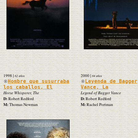
1998
|
2000
|
62 años
64 años
Hombre que susurraba
Leyenda de Bagger
los caballos, El
Vance, La
Horse Whisperer, The
Legend of Bagger Vance
D:
D:
Robert Redford
Robert Redford
M:
M:
Thomas Newman
Rachel Portman