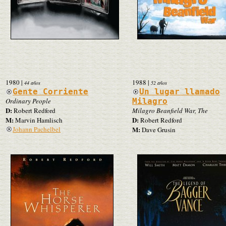
1980
|
1988
|
44 años
52 años
Gente Corriente
Un lugar llamado
Ordinary People
Milagro
D:
Robert Redford
Milagro Beanfield War, The
M:
D:
Marvin Hamlisch
Robert Redford
Johann Pachelbel
M:
Dave Grusin