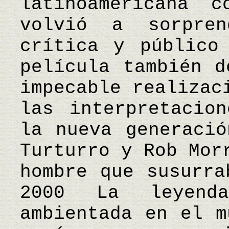
latinoamericana c
volvió a sorpre
crítica y público
película también d
impecable realizac
las interpretacio
la nueva generació
Turturro y Rob Mor
hombre que susurra
2000 La leyend
ambientada en el m