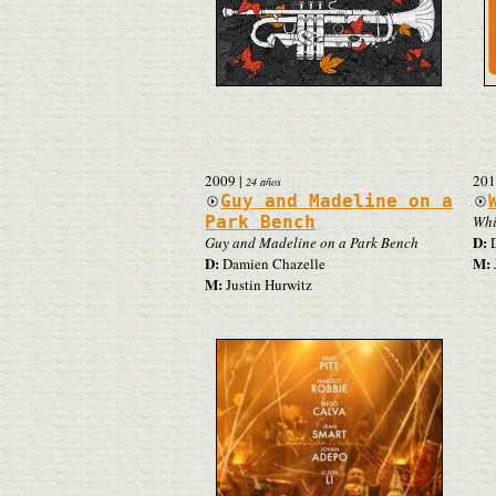
2009
|
201
24 años
Guy and Madeline on a
Park Bench
Whi
D:
Guy and Madeline on a Park Bench
D
D:
M:
Damien Chazelle
M:
Justin Hurwitz