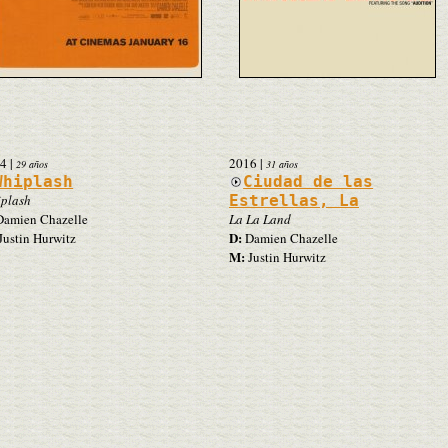
4
|
2016
|
29 años
31 años
Whiplash
Ciudad de las
plash
Estrellas, La
amien Chazelle
La La Land
D:
Justin Hurwitz
Damien Chazelle
M:
Justin Hurwitz