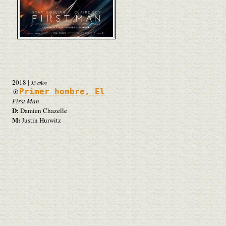
2018
|
33 años
Primer hombre, El
First Man
D:
Damien Chazelle
M:
Justin Hurwitz