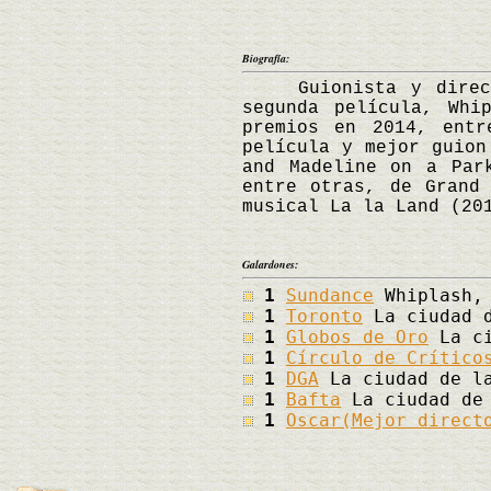
Biografía:
Guionista y director
segunda película, Whi
premios en 2014, entr
película y mejor guion
and Madeline on a Par
entre otras, de Grand
musical La la Land (20
Galardones:
1
Sundance
Whiplash,
1
Toronto
La ciudad d
1
Globos de Oro
La ci
1
Círculo de Crítico
1
DGA
La ciudad de la
1
Bafta
La ciudad de 
1
Oscar(Mejor direct