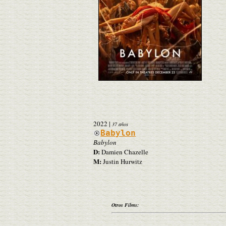
2022
|
37 años
Babylon
Babylon
D:
Damien Chazelle
M:
Justin Hurwitz
Otros Films: