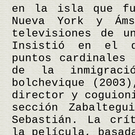
en la isla que fu
Nueva York y Ám
televisiones de u
Insistió en el d
puntos cardinales 
de la inmigraci
bolchevique (2003)
director y coguion
sección Zabaltegu
Sebastián. La crí
la película, basad