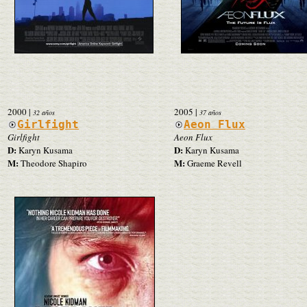
2000
|
2005
|
32 años
37 años
Girlfight
Aeon Flux
Girlfight
Aeon Flux
D:
D:
Karyn Kusama
Karyn Kusama
M:
M:
Theodore Shapiro
Graeme Revell