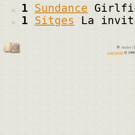
1
Sundance
Girlfi
1
Sitges
La invit
Audio |
copyright
© 199