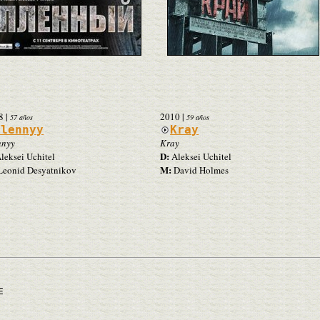
8
|
2010
|
57 años
59 años
Plennyy
Kray
nnyy
Kray
D:
leksei Uchitel
Aleksei Uchitel
M:
eonid Desyatnikov
David Holmes
E