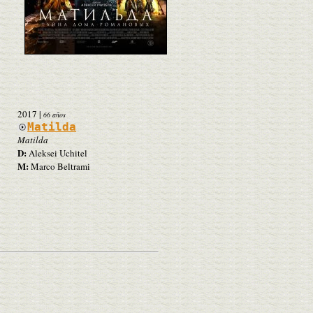
2017
|
66 años
Matilda
Matilda
D:
Aleksei Uchitel
M:
Marco Beltrami