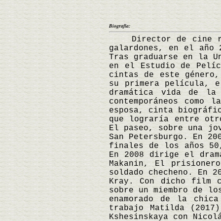
Biografía:
Director de cine ruso
galardones, en el año 
Tras graduarse en la U
en el Estudio de Pelíc
cintas de este género,
su primera película, e
dramática vida de la
contemporáneos como l
esposa, cinta biográfi
que lograría entre otr
El paseo, sobre una jo
San Petersburgo. En 20
finales de los años 50
En 2008 dirige el dram
Makanin, El prisioner
soldado checheno. En 2
Kray. Con dicho film 
sobre un miembro de lo
enamorado de la chica
trabajo Matilda (2017
Kshesinskaya con Nicol