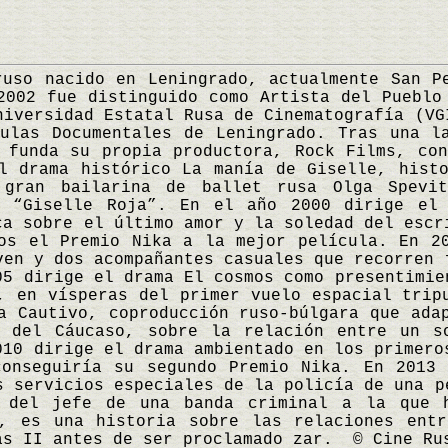
 nacido en Leningrado, actualmente San Pe
2002 fue distinguido como Artista del Pueblo
niversidad Estatal Rusa de Cinematografía (VG
ulas Documentales de Leningrado. Tras una l
 funda su propia productora, Rock Films, co
l drama histórico La manía de Giselle, hist
 gran bailarina de ballet rusa Olga Spevit
a “Giselle Roja”. En el año 2000 dirige el
ca sobre el último amor y la soledad del escr
os el Premio Nika a la mejor película. En 2
ven y dos acompañantes casuales que recorren 
05 dirige el drama El cosmos como presentimie
, en vísperas del primer vuelo espacial trip
a Cautivo, coproducción ruso-búlgara que ada
o del Cáucaso, sobre la relación entre un s
010 dirige el drama ambientado en los primero
conseguiría su segundo Premio Nika. En 2013 
s servicios especiales de la policía de una p
 del jefe de una banda criminal a la que 
), es una historia sobre las relaciones entr
ás II antes de ser proclamado zar. © Cine Ru