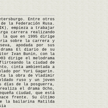
tersburgo. Entre otros
 de la Federación Rusa.
IK), empieza a trabajar
arga carrera realizando
n la que en 1995 dirige
oria sobre la carrera y
seva, apodada por sus
 drama El diario de su
itor Ivan Bunin, con la
003 dirige el melodrama
flirteando la ciudad de
nto, cinta ambientada a
ulado por Yuri Gagarin.
pta la obra de Vladimir
oldado ruso y un joven
s días de la posguerra,
realiza el drama Ocho,
equeña ciudad, que está
hace frente. Su último
e la bailarina Matilda
sia