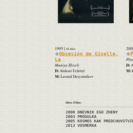
1995
|
200
44 años
Obsesión de Giselle,
La
Ple
D:
Maniya Zhizeli
A
D:
M:
Aleksei Uchitel
L
M:
Leonid Desyatnikov
Otros Films:
2000 DNEVNIK EGO ZHENY
2003 PROGULKA
2005 KOSMOS KAK PREDCHUVSTVI
2013 VOSMERKA