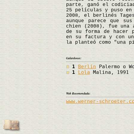
parte, ganó el codicia
25 películas y puso en
2008, el berlinés Tage
aunque parece que sus
chien (2008), fue una 
de su forma de hacer p
en su factura y con un
la planteó como "una p
Galardones:
1
Berlín
Palermo o Wo
1
Lola
Malina, 1991
Web Recomendada:
www.werner-schroeter.c