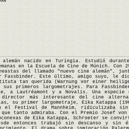
RAN
mán nacido en Turingia. Estudió durante
emanas en la Escuela de Cine de Múnich. Con 2
neastas del llamado "nuevo cine alemán", jun
r Fassbinder. Este último, amigo suyo, le di
tituta tan querida (Warnung vor einer heilig
n sus primeros largometrajes. Para Fassbinde
ne, a Lautréamont y a Novalis. Una especie 
 director más interesante del cine alterna
las, su primer largometraje, Eika Katappa (19
n el Festival de Mannheim, ridiculizaba sin
 que tanto admiraba. Con el Premio Josef von
nconexas de Eika Katappa, Schroeter se convir
esde entonces trabajó sin descanso y sin é
ocimiento. El drama sobre inmigración Paler