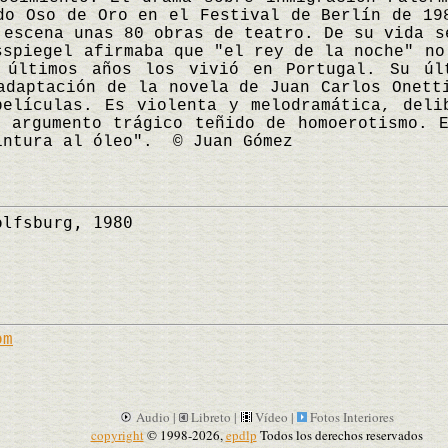
do Oso de Oro en el Festival de Berlín de 19
 escena unas 80 obras de teatro. De su vida s
sspiegel afirmaba que "el rey de la noche" no
 últimos años los vivió en Portugal. Su úl
adaptación de la novela de Juan Carlos Onett
elículas. Es violenta y melodramática, deli
 argumento trágico teñido de homoerotismo. 
intura al óleo". © Juan Gómez
lfsburg, 1980
om
Audio |
Libreto |
Vídeo |
Fotos Interiores
copyright
© 1998-2026,
epdlp
Todos los derechos reservados