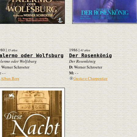
980
|
1986
|
35 años
41 años
alermo oder Wolfsburg
Der Rosenkönig
lermo oder Wolfsburg
Der Rosenkönig
:
D:
Werner Schroeter
Werner Schroeter
:
M:
- -
- -
Alban Berg
Gustave Charpentier