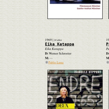
1969
|
1
24 años
Eika Katappa
P
Eika Katappa
Pa
D:
D
Werner Schroeter
M:
M
- -
Pablo Luna