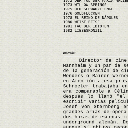
1972 DER TOD DER MARIA MALIB
1973 WILLOW SPRINGS
1975 DER SCHWARZE ENGEL
1976 GOLDFLOCKEN
1978 EL REINO DE NÁPOLES
1980 WEIßE REISE
1981 TAG DER IDIOTEN
1982 LIEBESKONZIL
Biografía:
Director de cine ale
Mannheim y un par de s
de la generación de ci
Wenders o Rainer Werne
en Atención a esa pros
Schroeter trabajaba e
era comparable a Céli
después lo llamó "el
escribir varias pelícu
Josef von Sternberg e
grandes arias de ópera
dos horas de escenas i
underground alemán. D
aunque sí obtuvo recon