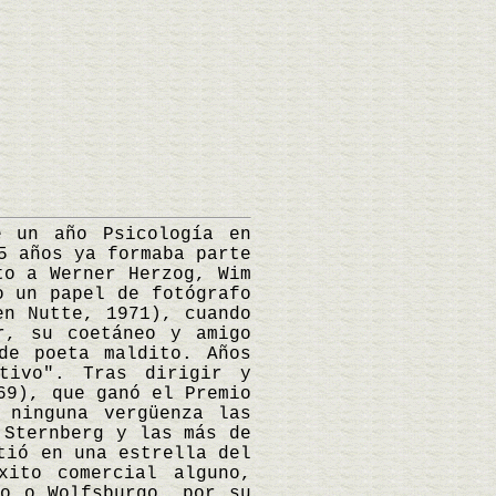
 un año Psicología en
5 años ya formaba parte
to a Werner Herzog, Wim
o un papel de fotógrafo
en Nutte, 1971), cuando
r, su coetáneo y amigo
de poeta maldito. Años
tivo". Tras dirigir y
69), que ganó el Premio
 ninguna vergüenza las
 Sternberg y las más de
tió en una estrella del
xito comercial alguno,
mo o Wolfsburgo, por su