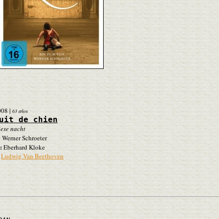
008
|
63 años
uit de chien
ese nacht
:
Werner Schroeter
:
Eberhard Kloke
Ludwig Van Beethoven