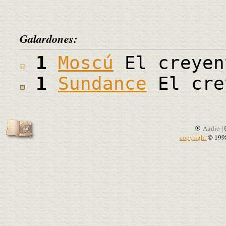
Galardones:
1
Moscú
El creyen
1
Sundance
El cre
Audio |
copyright
© 199