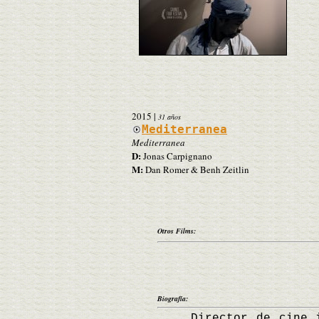
2015
|
31 años
Mediterranea
Mediterranea
D:
Jonas Carpignano
M:
Dan Romer & Benh Zeitlin
Otros Films:
Biografía:
Director de cine ita