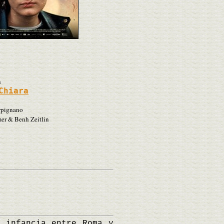
s
Chiara
rpignano
r & Benh Zeitlin
infancia entre Roma y