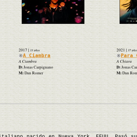
2017
|
2021
|
33 años
37 año
A Ciambra
Para 
A Ciambra
A Chiara
D:
D:
Jonas Carpignano
Jonas Ca
M:
M:
Dan Romer
Dan Rome
liano nacido en Nueva York, EEUU. Pasó su 