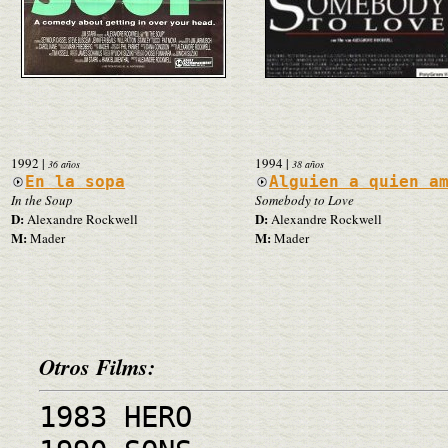
1992
|
1994
|
36 años
38 años
En la sopa
Alguien a quien a
In the Soup
Somebody to Love
D:
D:
Alexandre Rockwell
Alexandre Rockwell
M:
M:
Mader
Mader
Otros Films:
1983 HERO