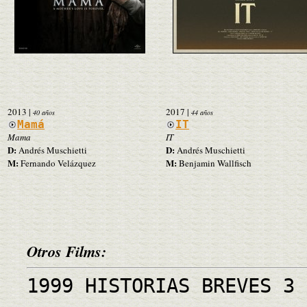
2013
|
2017
|
40 años
44 años
Mamá
IT
Mama
IT
D:
D:
Andrés Muschietti
Andrés Muschietti
M:
M:
Fernando Velázquez
Benjamin Wallfisch
Otros Films:
1999 HISTORIAS BREVES 3