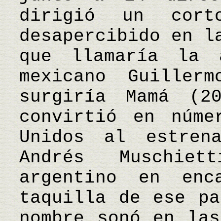
dirigió un cort
desapercibido en l
que llamaría la 
mexicano Guiller
surgiría Mamá (2
convirtió en núme
Unidos al estren
Andrés Muschie
argentino en enc
taquilla de ese pa
nombre sonó en las