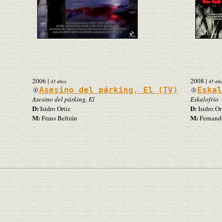
2006
|
2008
|
43 años
45 añ
Asesino del párking, El (TV)
Eska
Asesino del párking, El
Eskalofrío
D:
D:
Isidro Ortiz
Isidro Or
M:
M:
Frans Beltrán
Fernand