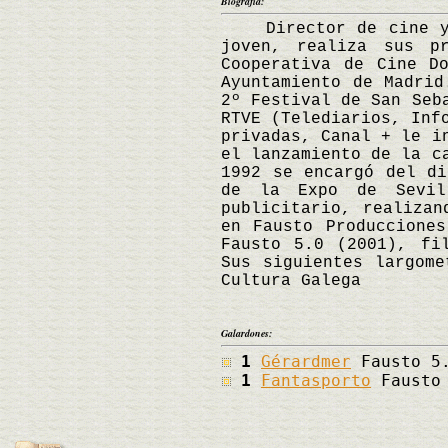
Biografía:
Director de cine y re
joven, realiza sus p
Cooperativa de Cine D
Ayuntamiento de Madrid
2º Festival de San Seb
RTVE (Telediarios, Inf
privadas, Canal + le i
el lanzamiento de la c
1992 se encargó del di
de la Expo de Sevil
publicitario, realizan
en Fausto Produccione
Fausto 5.0 (2001), fi
Sus siguientes largom
Cultura Galega
Galardones:
1
Gérardmer
Fausto 5.
1
Fantasporto
Fausto 