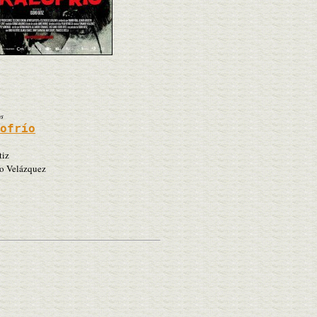
os
lofrío
tiz
o Velázquez