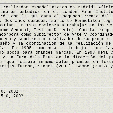
alizador español nacido en Madrid. Aficio
rimeros estudios en el London Film Instit
oré, con la que gana el segundo Premio del 
. Dos años después, su corto Hermetikoa log
astián. En 1981 comienza a trabajar en los Se
orme Semanal, Testigo Directo). Con la irrupc
ncorpora como Subdirector de Arte y Coordinad
adena y subdirector-realizador de su programa
seño y la coordinación de la realización de
la. En 1995 comienza a trabajar con las
do spots para grandes marcas. En 1998 deja 
s y La Fura dels Baus en la dirección del pr
lm que recibió innumerables premios en festi
etrajes fueron, Sangre (2003), Somne (2005) 
0, 2002
5.0, 2002