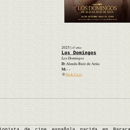
2025
|
47 años
Los Domingos
Los Domingos
D:
Alauda Ruiz de Azúa
M:
- -
Nick Cave
ta de cine española nacida en Baracal