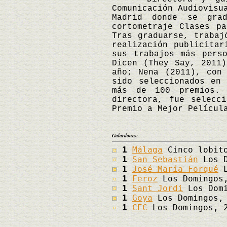
Comunicación Audiovisu
Madrid donde se gra
cortometraje Clases p
Tras graduarse, trabaj
realización publicitar
sus trabajos más pers
Dicen (They Say, 2011
año; Nena (2011), con
sido seleccionados en
más de 100 premios. 
directora, fue selecc
Premio a Mejor Películ
Galardones:
1
Málaga
Cinco lobito
1
San Sebastián
Los D
1
José María Forqué
L
1
Feroz
Los Domingos
1
Sant Jordi
Los Domi
1
Goya
Los Domingos,
1
CEC
Los Domingos, 