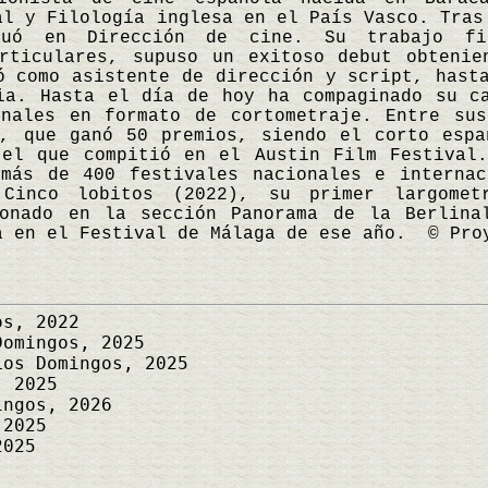
al y Filología inglesa en el País Vasco. Tras
duó en Dirección de cine. Su trabajo fi
articulares, supuso un exitoso debut obtenie
ó como asistente de dirección y script, hast
ia. Hasta el día de hoy ha compaginado su c
onales en formato de cortometraje. Entre sus
), que ganó 50 premios, siendo el corto espa
 el que compitió en el Austin Film Festival.
 más de 400 festivales nacionales e internac
Cinco lobitos (2022), su primer largomet
ionado en la sección Panorama de la Berlina
a en el Festival de Málaga de ese año. © Pro
s, 2022
omingos, 2025
os Domingos, 2025
, 2025
ngos, 2026
 2025
2025