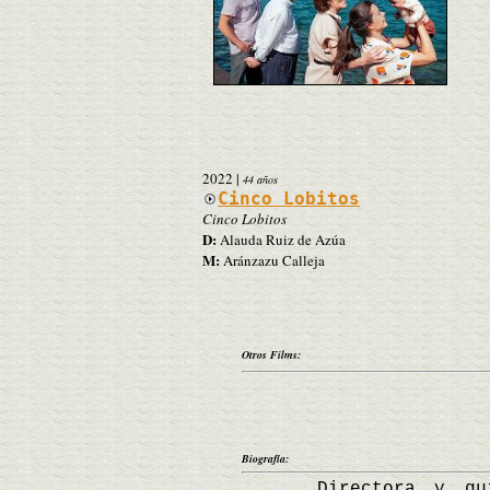
2022
|
44 años
Cinco Lobitos
Cinco Lobitos
D:
Alauda Ruiz de Azúa
M:
Aránzazu Calleja
Otros Films:
Biografía:
Directora y guionis