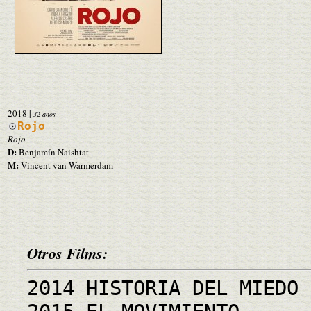
2018
|
32 años
Rojo
Rojo
D:
Benjamín Naishtat
M:
Vincent van Warmerdam
Otros Films:
2014 HISTORIA DEL MIEDO