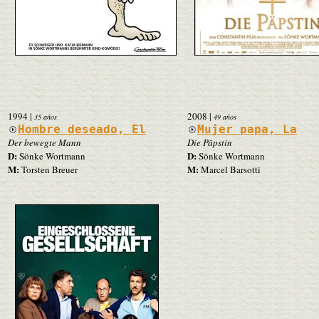
1994
|
2008
|
35 años
49 años
Hombre deseado, El
Mujer papa, La
Der bewegte Mann
Die Päpstin
D:
D:
Sönke Wortmann
Sönke Wortmann
M:
M:
Torsten Breuer
Marcel Barsotti