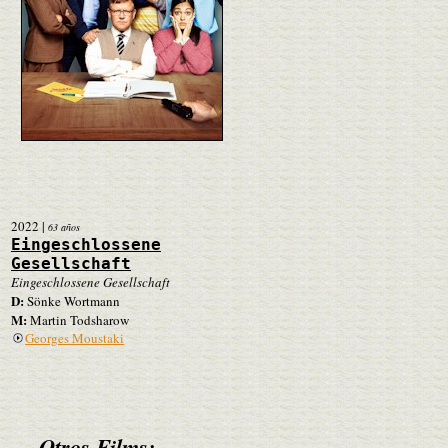
2022
|
63 años
Eingeschlossene
Gesellschaft
Eingeschlossene Gesellschaft
D:
Sönke Wortmann
M:
Martin Todsharow
Georges Moustaki
Otros Films: