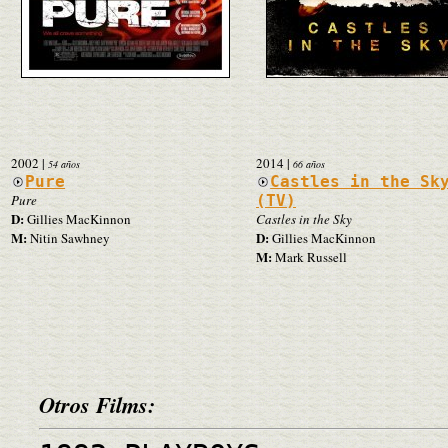
2002
|
2014
|
54 años
66 años
Pure
Castles in the Sk
Pure
(TV)
D:
Gillies MacKinnon
Castles in the Sky
M:
D:
Nitin Sawhney
Gillies MacKinnon
M:
Mark Russell
Otros Films: