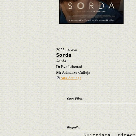
2025
|
47 años
Sorda
Sorda
D:
Eva Libertad
M:
Aránzazu Calleja
Ana Arsuaga
Otros Films:
Biografía:
Guionista, directora