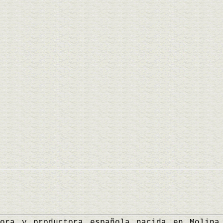
 y productora española nacida en Molina 