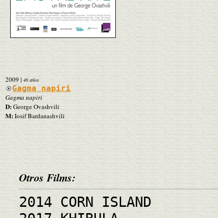
2009
|
46 años
Gagma napiri
Gagma napiri
D:
George Ovashvili
M:
Iosif Bardanashvili
Otros Films:
2014 CORN ISLAND