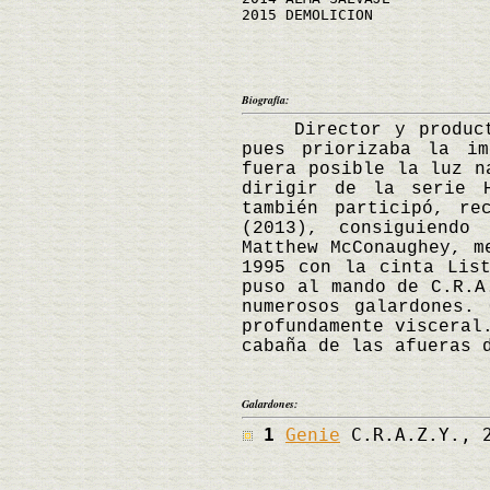
2015 DEMOLICION
Biografía:
Director y productor
pues priorizaba la im
fuera posible la luz n
dirigir de la serie 
también participó, re
(2013), consiguiendo
Matthew McConaughey, m
1995 con la cinta Lis
puso al mando de C.R.A
numerosos galardones.
profundamente visceral
cabaña de las afueras 
Galardones:
1
Genie
C.R.A.Z.Y., 