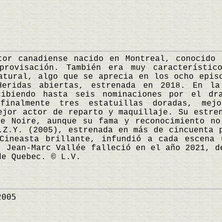
 canadiense nacido en Montreal, conocido p
provisación. También era muy característic
atural, algo que se aprecia en los ocho epis
Heridas abiertas, estrenada en 2018. En la
cibiendo hasta seis nominaciones por el dr
 finalmente tres estatuillas doradas, mejo
ejor actor de reparto y maquillaje. Su estre
te Noire, aunque su fama y reconocimiento no
.Z.Y. (2005), estrenada en más de cincuenta 
 Cineasta brillante, infundió a cada escena 
. Jean-Marc Vallée falleció en el año 2021, d
de Quebec. © L.V.
2005