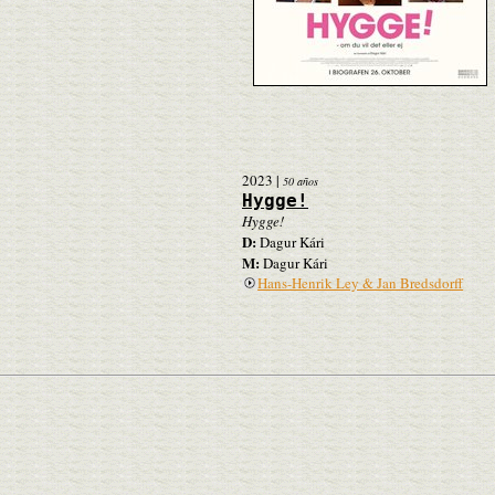
2023
|
50 años
Hygge!
Hygge!
D:
Dagur Kári
M:
Dagur Kári
Hans-Henrik Ley & Jan Bredsdorff