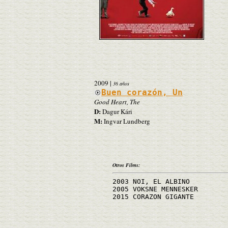
2009
|
36 años
Buen corazón, Un
Good Heart, The
D:
Dagur Kári
M:
Ingvar Lundberg
Otros Films:
2003 NOI, EL ALBINO
2005 VOKSNE MENNESKER
2015 CORAZON GIGANTE