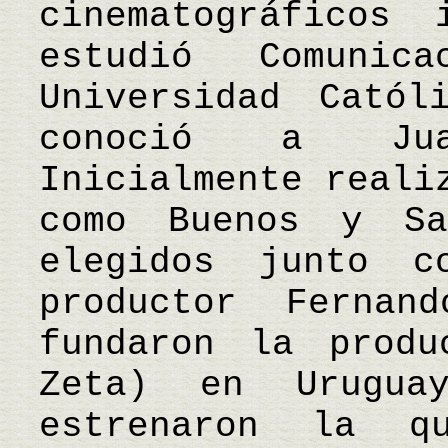
cinematográficos 
estudió Comuni
Universidad Catól
conoció a Jua
Inicialmente reali
como Buenos y S
elegidos junto 
productor Fernan
fundaron la produ
Zeta) en Urugu
estrenaron la q