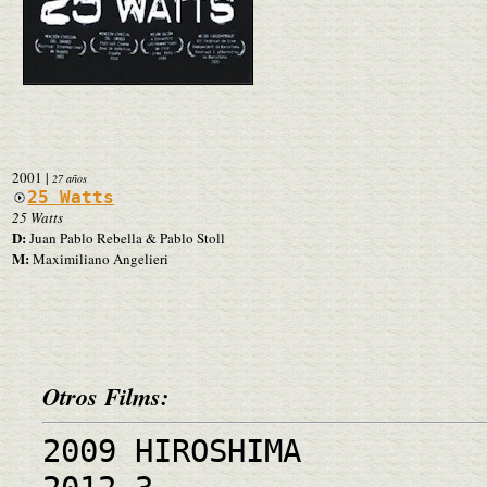
2001
|
27 años
25 Watts
25 Watts
D:
Juan Pablo Rebella & Pablo Stoll
M:
Maximiliano Angelieri
Otros Films:
2009 HIROSHIMA