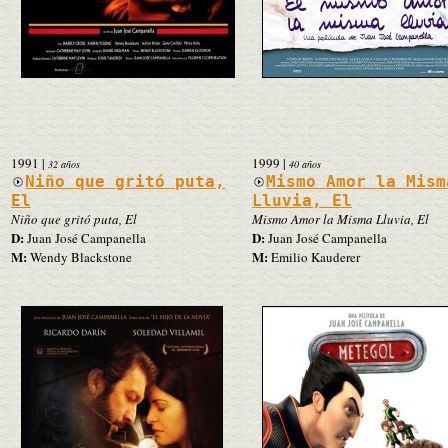
1991
|
1999
|
32 años
40 años
Niño que gritó puta,
Mismo Amor la Mism
El
Lluvia, El
Niño que gritó puta, El
Mismo Amor la Misma Lluvia, El
D:
D:
Juan José Campanella
Juan José Campanella
M:
M:
Wendy Blackstone
Emilio Kauderer