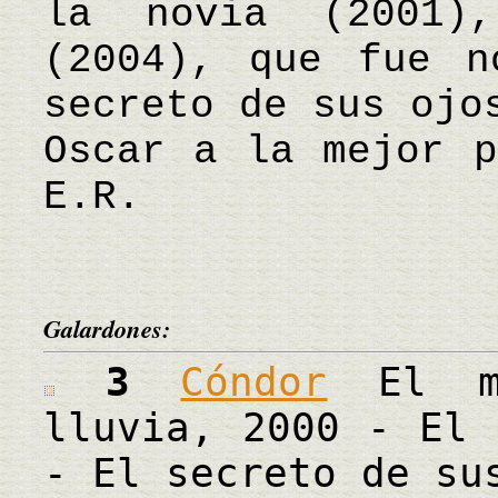
la novia (2001)
(2004), que fue n
secreto de sus ojo
Oscar a la mejor 
E.R.
Galardones:
3
Cóndor
El mi
lluvia, 2000 - El 
- El secreto de su