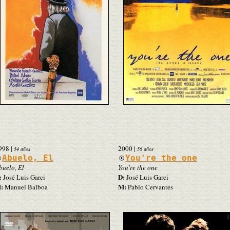
998
|
2000
|
54 años
56 años
Abuelo, El
You're the one
buelo, El
You're the one
:
D:
José Luis Garci
José Luis Garci
:
M:
Manuel Balboa
Pablo Cervantes