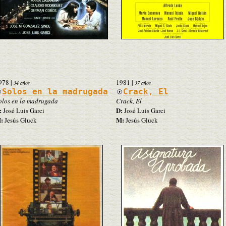
978
|
1981
|
34 años
37 años
Solos en la madrugada
Crack, El
olos en la madrugada
Crack, El
:
D:
José Luis Garci
José Luis Garci
:
M:
Jesús Gluck
Jesús Gluck