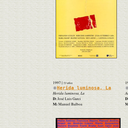
1997
|
1
53 años
Herida luminosa, La
Herida luminosa, La
A
D:
D
José Luis Garci
M:
M
Manuel Balboa