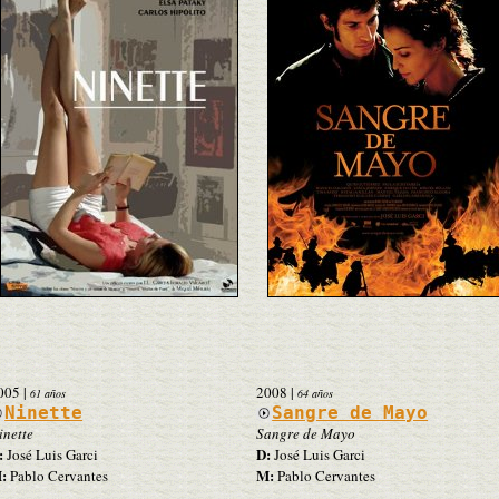
005
|
2008
|
61 años
64 años
Ninette
Sangre de Mayo
inette
Sangre de Mayo
:
D:
José Luis Garci
José Luis Garci
:
M:
Pablo Cervantes
Pablo Cervantes