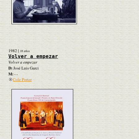
1982
|
38 años
Volver a empezar
Volver a empezar
D:
José Luis Garci
M:
- -
Cole Porter