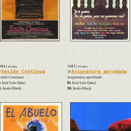
984
|
1987
|
40 años
43 años
Sesión Continua
Asignatura aprobada
esión Continua
Asignatura aprobada
:
D:
José Luis Garci
José Luis Garci
:
M:
Jesús Gluck
Jesús Gluck