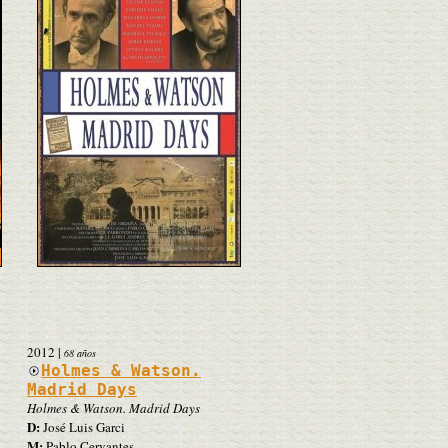
2012
|
68 años
Holmes & Watson.
Madrid Days
Holmes & Watson. Madrid Days
D:
José Luis Garci
M:
Pablo Cervantes