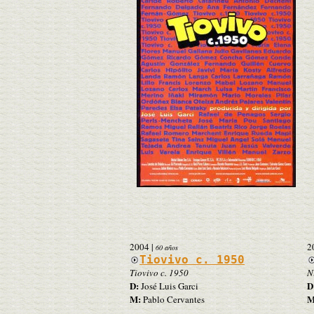
2004
|
2
60 años
Tiovivo c. 1950
Tiovivo c. 1950
N
D:
D
José Luis Garci
M:
M
Pablo Cervantes