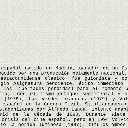
añol nacido en Madrid, ganador de un Osc
eguido por una producción netamente nacional.
estadounidense clásico, fue guionista y co
gió Asignatura pendiente, éxito inmediato
e las libertades perdidas) para el momento p
cia). Con el mismo enfoque sentimental y n
a (1978), Las verdes praderas (1979) y Vol
 español de la Guerra Civil. Simultáneament
otagonizadas por Alfredo Landa, intentó adap
drid de la década de 1980. Durante siet
 crisis del cine español, pero en 1994 volvi
ió La herida luminosa (1997), títulos ambos