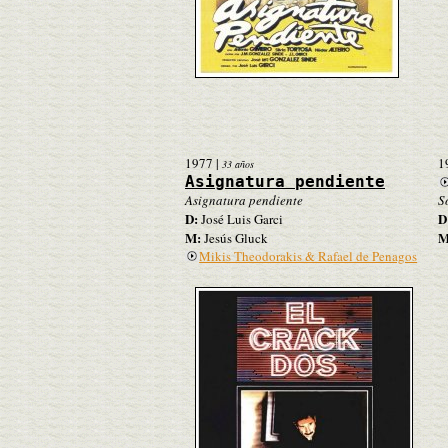
1977
|
1
33 años
Asignatura pendiente
Asignatura pendiente
S
D:
D
José Luis Garci
M:
M
Jesús Gluck
Mikis Theodorakis & Rafael de Penagos