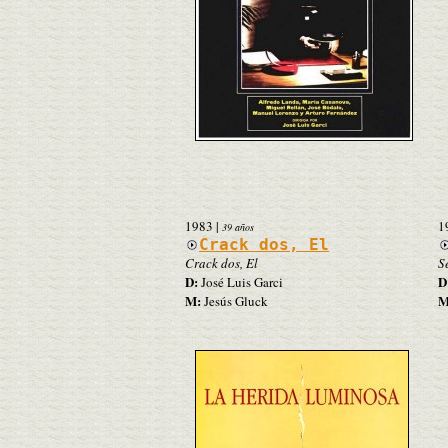
1983
|
1
39 años
Crack dos, El
Crack dos, El
S
D:
D
José Luis Garci
M:
M
Jesús Gluck