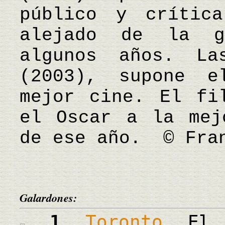
público y crític
alejado de la g
algunos años. La
(2003), supone e
mejor cine. El fi
el Oscar a la mej
de ese año. © Fran
Galardones:
1
Toronto
El d