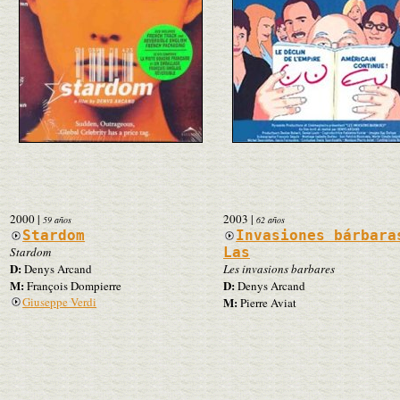
2000
|
2003
|
59 años
62 años
Stardom
Invasiones bárbara
Stardom
Las
D:
Denys Arcand
Les invasions barbares
M:
D:
François Dompierre
Denys Arcand
Giuseppe Verdi
M:
Pierre Aviat