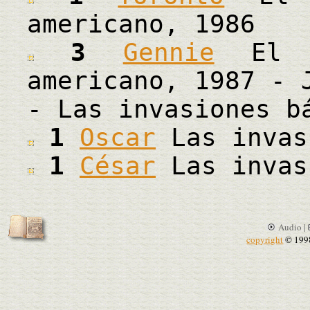
americano, 1986
3
Gennie
El d
americano, 1987 - 
- Las invasiones b
1
Oscar
Las invas
1
César
Las invas
Audio |
copyright
© 199